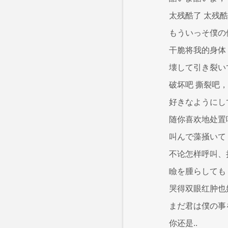
太残酷了 太残
もういっそ僕の
干脆将我的身体
壊して引き裂い
破坏吧 撕裂吧，
好きなようにし
随你喜欢地处置
叫んで藻掻いて
不论怎样呼叫、
瞼を腫らしても
哭得双眼红肿也
まだ君は僕の事
你还是..