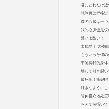
君にどれだけ近
就算再怎样接近
僕の心臓は一つ
我的心脏也是仅
酷いよ酷いよ，
太残酷了 太残
もういっそ僕の
干脆将我的身体
壊して引き裂い
破坏吧！撕裂吧
好きなようにし
随你喜欢地处置
叫んで藻掻いて