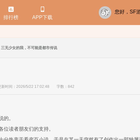


您好，S
排行榜
APP下载
三无少女的我，不可能是都市传说
新时间：2026/5/22 17:02:48
字数：842
说的。
各位读者朋友们的支持。
十分热衷于看变百小说，于是在某一天突然有了创作出一部独属