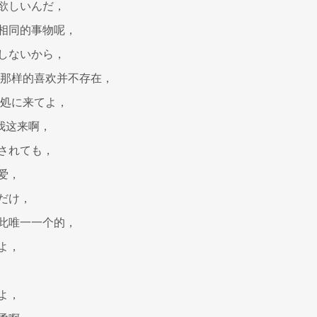
欲しいんだ，
相同的事物呢，
しないから，
 那样的喜欢并不存在，
此処に来てよ，
到我这来啊，
されても，
爱，
だけ，
此唯一一个的，
よ，
よ，