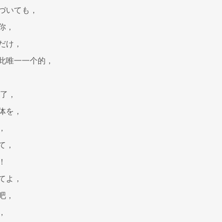
づいても，
你，
だけ，
此唯一一个的，
酷了，
体を，
，
て，
！
てよ，
吧，
，