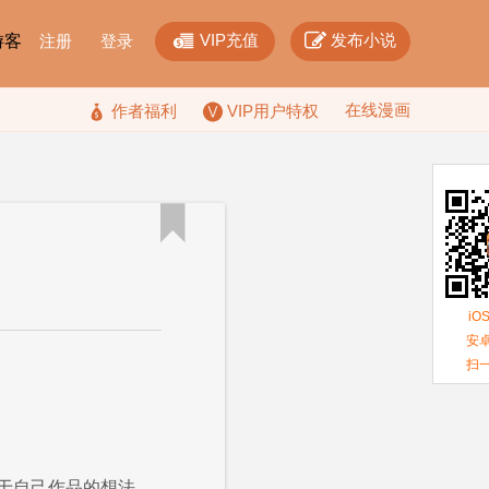


VIP充值
发布小说
F游客
注册
登录
在线漫画

作者福利
VIP用户特权

iO
安卓
扫
于自己作品的想法。