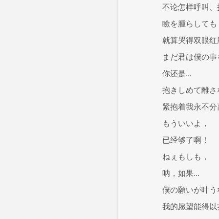
不论怎样呼叫、
瞼を腫らしても
就算哭得双眼红
まだ君は僕の事
你还是...
抱きしめて離さ
紧抱着我永不分
もういいよ，
已经够了啊！
ねぇもしも，
呐，如果...
僕の願いが叶う
我的愿望能得以