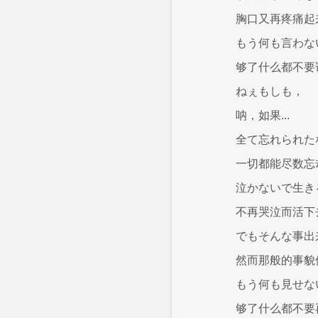
胸口又再疼痛起
もう何も言わな
够了什么都不要
ねぇもしも，
呐，如果...
全て忘れられた
一切都能尽数忘
泣かないで生き
不再哭泣而活下
でもそんな事出
然而那般的事貌
もう何も見せな
够了什么都不要