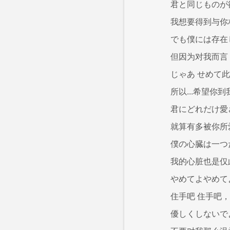
君と同じものが
我想要得到与你
でも僕には存在
但因为对我而言
じゃあ せめて
所以...希望你
君にどれだけ愛
就算有多被你所
僕の心臓は一つ
我的心脏也是仅
やめてよやめて
住手吧 住手吧，
優しくしないで