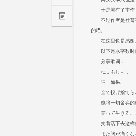
于是就有了本作
不过作者是社畜
的喵。
在这里也是感谢
以下是水字数时
分享歌词：
ねぇもしも，
呐，如果..
全て投げ捨てら
能将一切舍弃的
笑って生きるこ
笑着活下去这样
また胸が痛くな