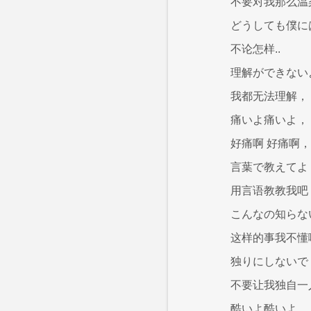
不要对我那么温
どうしても僕に
不论怎样..
理解ができない
我都无法理解，
痛いよ痛いよ，
好痛啊 好痛啊，
言葉で教えてよ
用言语教教我吧
こんなの知らな
这样的事我不懂
独りにしないで
不要让我独自一
酷いよ酷いよ，