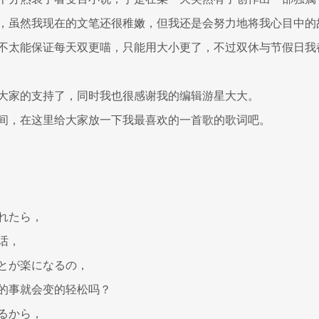
，虽然我现在的文笔还很稚嫩，但我还是会努力地将我心目中的
不太能保证每天双更喵，只能用大小更了，不过双休与节假日我
大家的支持了，同时我也很感谢我的编辑游星大大。
间，在这里给大家放一下我最喜欢的一首歌的歌词吧。
れたら，
话，
とが楽になるの，
的事就会变的轻松吗？
るから，