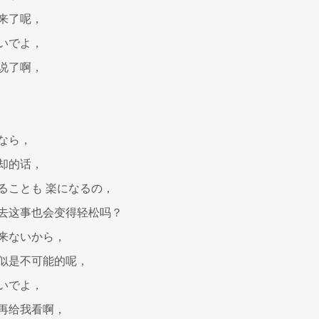
来了呢，
いでよ，
说了啊，
なら，
却的话，
ることも 楽になるの，
去这事也会变得轻松吗？
来ないから，
似是不可能的呢，
いでよ，
再给我看啊，