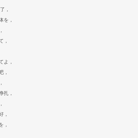
酷了，
体を，
，
て，
てよ，
吧，
，
挣扎，
，
好，
を，