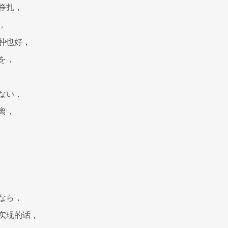
挣扎，
，
肿也好，
を，
ない，
离，
なら，
实现的话，