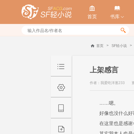


首页
书库


>
>
首页
SF轻小说
上架感言
作者：我爱吃洋葱233
更
……嗯。
好像也没什么好
在这里也是感谢
其实我本人也是