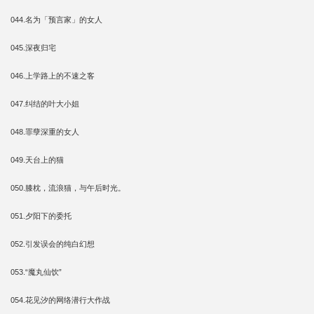
044.名为「预言家」的女人
045.深夜归宅
046.上学路上的不速之客
047.纠结的叶大小姐
048.罪孽深重的女人
049.天台上的猫
050.膝枕，流浪猫，与午后时光。
051.夕阳下的委托
052.引发误会的纯白幻想
053.“魔丸仙饮”
054.花见汐的网络潜行大作战