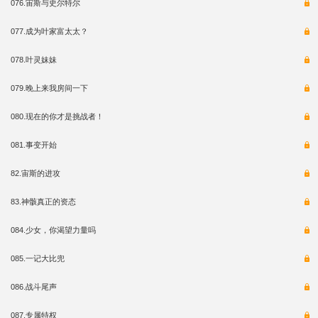
076.宙斯与史尔特尔
077.成为叶家富太太？
078.叶灵妹妹
079.晚上来我房间一下
080.现在的你才是挑战者！
081.事变开始
82.宙斯的进攻
83.神骸真正的资态
084.少女，你渴望力量吗
085.一记大比兜
086.战斗尾声
087.专属特权