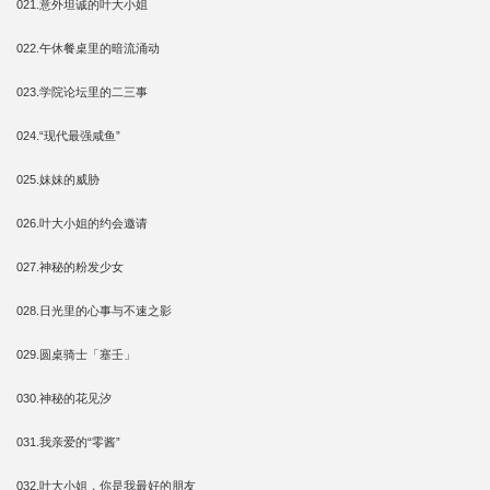
021.意外坦诚的叶大小姐
022.午休餐桌里的暗流涌动
023.学院论坛里的二三事
024.“现代最强咸鱼”
025.妹妹的威胁
026.叶大小姐的约会邀请
027.神秘的粉发少女
028.日光里的心事与不速之影
029.圆桌骑士「塞壬」
030.神秘的花见汐
031.我亲爱的“零酱”
032.叶大小姐，你是我最好的朋友