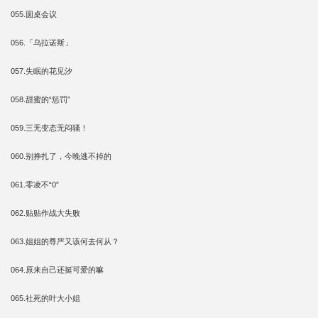
055.圆桌会议
056.「乌拉诺斯」
057.失眠的花见汐
058.甜蜜的“惩罚”
059.三无变态无闷骚！
060.别挣扎了，今晚逃不掉的
061.零凌不“0”
062.贴贴作战大失败
063.姐姐的尊严又该何去何从？
064.原来自己还挺可爱的嘛
065.社死的叶大小姐