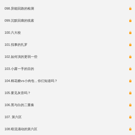
098.异能回路的检测
099.沉默回廊的线索
100.六大校
101.找事的扎罗
102.如何演的更弱一些
103.小露一手的目的
104.棉花糖vs小肉包，你们知道吗？
105.要见灰音吗？
106.黑与白的二重奏
107. 第六区
108.暗流涌动的第六区