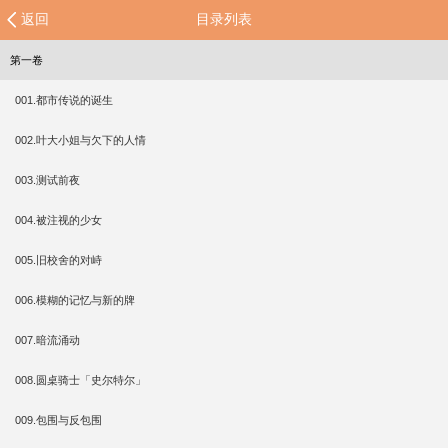
返回
目录列表
第一卷
001.都市传说的诞生
002.叶大小姐与欠下的人情
003.测试前夜
004.被注视的少女
005.旧校舍的对峙
006.模糊的记忆与新的牌
007.暗流涌动
008.圆桌骑士「史尔特尔」
009.包围与反包围