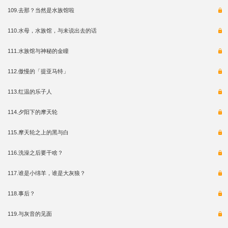
109.去那？当然是水族馆啦
110.水母，水族馆，与未说出去的话
111.水族馆与神秘的金瞳
112.傲慢的「提亚马特」
113.红温的乐子人
114.夕阳下的摩天轮
115.摩天轮之上的黑与白
116.洗澡之后要干啥？
117.谁是小绵羊，谁是大灰狼？
118.事后？
119.与灰音的见面