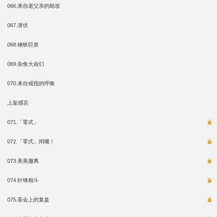
066.来自老父亲的助攻
067.潜伏
068.钢铁巨兽
069.杂鱼大叔们
070.来自戒指的呼唤
上架感言
071.「零式」
072.「零式」闭嘴！
073.美美撤离
074.针锋相斗
075.茶会上的复盘