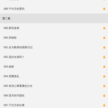
088.千代月的委托
第二卷
089.萝莉老师
090.异能祭
091.名为教师的观察日记
092.是好女孩吗？
093.偷家
094.贵圈真乱
095.有些心事重重的少女
096.晋升的可能性
097.千代月的往事