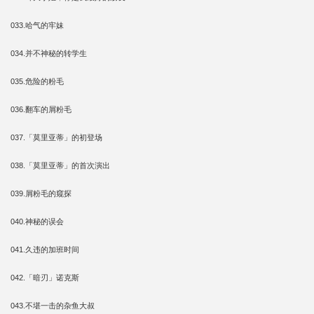
033.哈气的牢妹
034.并不神秘的转学生
035.危险的粉毛
036.翻车的屑粉毛
037.「莫里亚蒂」的初登场
038.「莫里亚蒂」的首次演出
039.屑粉毛的窥探
040.神秘的误会
041.久违的加班时间
042.「暗刃」诺克斯
043.不堪一击的杂鱼大叔