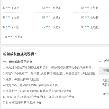
82
***
（火把）
83
***
（火把）
84
***
（火把）
88
***
（火把）
89
***
（火把）
90
***
（火把）
94
***
（火把）
95
***
（火把）
96
***
（火把）
100
***
（火把）
粉丝成长值规则说明：
二、粉
一、粉丝成长值的定义：
1.当您对小说A产生消费或投月票时，便能获得对应于A小说的粉丝值。
等级
2.阅读VIP小说章节，每消费1火券获得1粉丝值，粉丝值在24小时后到账
3.月票，每票获得100粉丝值
粉丝
成长
4.打赏作者，每消费1火券获得1粉丝成长值。
5.优秀书评，获得200粉丝值,收藏本书,获得500粉丝值
称号
6."喜欢"本书,获得100粉丝值,为本书评分,获得100粉丝值
7.参与投票调查,获得50粉丝值