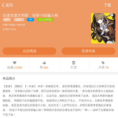
返回
下载
出道负债大明星，绿茶小姐骗人精
都市
连载中
VIP
征文大赛长篇
柠檬不咋甜诶 / 404116字
26-08-07 04:51
点击阅读
目录列表
收藏
赞
打赏
月票
11505
991
79
作品简介
【变身】【橘味】【一对多】 本来一切都很正常。 直到李星雅重生，并发现自己欠有两百万的高
额债务。 “没有能力还钱？没事，我可以给你提供一条特别的方案。” 身为债主的黑道大小姐如此
道。 然后李星雅就作为偶像出道了。 从这天起，她的生活变得奇怪了起来。 顶流大明星对她虎
视眈眈。 同期练习生对她图谋不轨。 就连经纪人同样以下克上。 不知为什么，大家似乎都很喜
欢她。 甚至是身为债主的黑道大小姐，也在空无一人的节目后台，对明日新星李星雅步步紧逼
道： “你这个不检点的绿茶骗人精！明明我才是你的正牌女友不是吗！” 咿——这样下去要被关地
下室了啦！