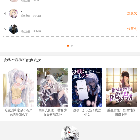
粉丝值：9681
-
燎原火
4
粉丝值：8830
-
燎原火
5
粉丝值：8246
这些作品你可能也喜欢
退役后和宿敌小姐同
白月光回国，替身少
没钱，所以当了魔法
重生后她们总想对我
居恋爱怎么了
女会被清算吗
少女
图谋不轨