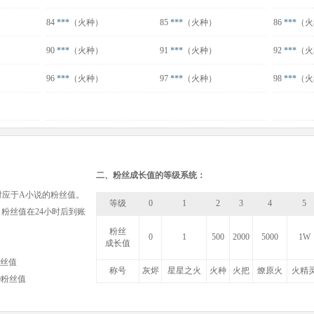
84
***
（火种）
85
***
（火种）
86
***
（火
90
***
（火种）
91
***
（火种）
92
***
（火
96
***
（火种）
97
***
（火种）
98
***
（火
二、粉丝成长值的等级系统：
对应于A小说的粉丝值。
等级
0
1
2
3
4
5
，粉丝值在24小时后到账
粉丝
0
1
500
2000
5000
1W
成长值
粉丝值
称号
灰烬
星星之火
火种
火把
燎原火
火精
00粉丝值