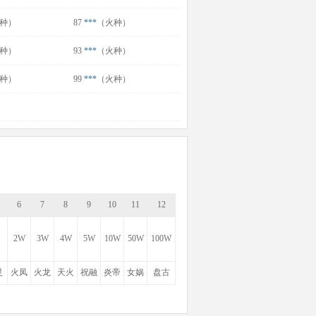
种）
87
***
（火种）
种）
93
***
（火种）
种）
99
***
（火种）
6
7
8
9
10
11
12
2W
3W
4W
5W
10W
50W
100W
灵
火凤
火龙
天火
祝融
炎帝
女娲
盘古