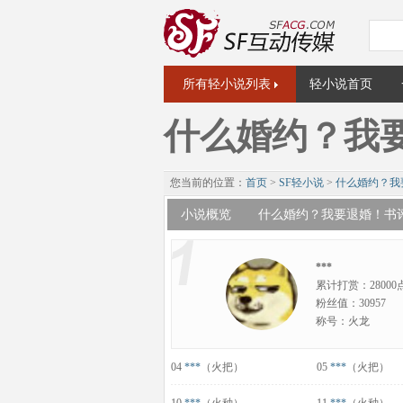
所有轻小说列表
轻小说首页
什么婚约？我
您当前的位置：
首页
>
SF轻小说
>
什么婚约？我
小说概览
什么婚约？我要退婚！书
***
累计打赏：28000
粉丝值：30957
称号：火龙
04
***
（火把）
05
***
（火把）