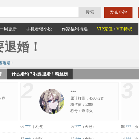
搜索
发布小说
一周更新
手机看轻小说
作家福利待遇
VIP充值
/
VIP特权
要退婚！
要退婚！
评
什么婚约？我要退婚！粉丝榜
***
点券
累计打赏：4500点券
粉丝值：5200
称号：燎原火
06
***
（火把）
07
***
（火把）
08
***
（火