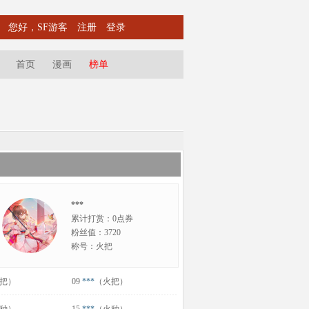
您好，SF游客
注册
登录
首页
漫画
榜单
***
累计打赏：0点券
粉丝值：3720
称号：火把
把）
09
***
（火把）