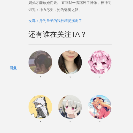
妈妈才能放她们走。 直到我一脚踹碎了神像，被神明
诅咒：神力尽失，沦为魅魔之躯。 ......
女尊：身为圣子的我被精灵拐走了
还有谁在关注TA？
回复
*
*
*
*
*
*