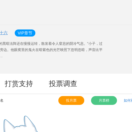
十六
VIP章节
的黑暗法阵还在慢慢运转，散发着令人窒息的阴冷气息。“小子，过
他旁边。他眼窝里的鬼火在暗紫色的光芒映照下忽明忽暗，声音比平
…
打赏支持
投票调查
9名
投月票
月票榜
如何