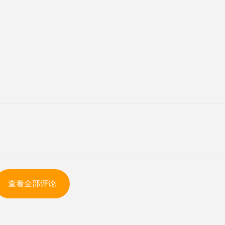
查看全部评论