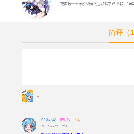
菠萝包十年老粉 读者的忠诚码字姬 书群：109
简评（1
SF轻小说
管理员
公告
2017-9-22 17:56