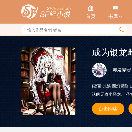


首页
书库


成为银龙
赤发精灵
[变百 龙娘 西幻冒
认的无敌小恶龙。 圣
点击阅读