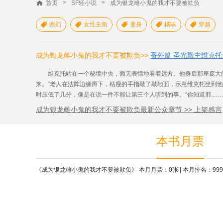
>
>
首页
SF轻小说
成为银龙雌小鬼的我才不要被欺负
西幻
女性主角
变身
橘味
穿越





成为银龙雌小鬼的我才不要被欺负>>
番外篇 圣光殿主维克托
维克托站在一个秘境中央，面无表情地看着远方。他身后那座庞大
来。”老人在法阵边缘蹲下，枯瘦的手指敲了敲地面，示意维克托坐到
时压低了几分，像是在说一件不能让第三个人听到的事。“你知道邪...…
成为银龙雌小鬼的我才不要被欺负最新公众章节 >> 上架感言
本书月票
《成为银龙雌小鬼的我才不要被欺负》 本月月票：0张 | 本月排名：99