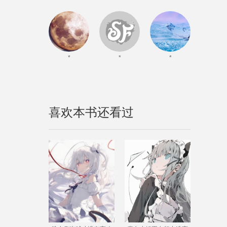
*
*
*
喜欢本书还看过