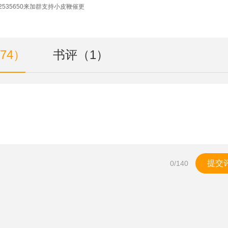
2535650来加群支持小皮鞭催更
74）
书评（1）
提交
0
/140