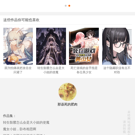
这些作品你可能也喜欢
因为怕痛就把攻击全
转生骷髅怎么会是大
死亡游戏的金手指是
这个隐藏职业有点不
闪避了
小姐的使魔
各位美少女
对劲
那该死的肥肉
未
经
作品集：
网
请
站
转生骷髅怎么会是大小姐的使魔
勿
或
转
授
魔女小姐，卧布相思啊
载
权