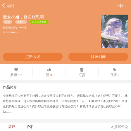
返回
下载
魔女小姐，卧布相思啊
游戏
连载中
征文大赛长篇
那该死的肥肉 / 28908字
26-05-25 00:33
点击阅读
目录列表
收藏
赞
打赏
月票
27
3
0
作品简介
身患绝症的少年离开了校园，准备安然度过剩下的时光。 虚拟现实游戏《第九纪元》开服了。 林
晓惊喜的发现，进入游戏能够缓解他的痛苦，让他活的更久一点。 刺客途径？不是职业吗？ 为什
么我的魅力值这么高！提升职业等级还要进行奇怪的仪式？ 林晓渐渐发现了自己的职业不对
劲……
简评
书评
撰写评论