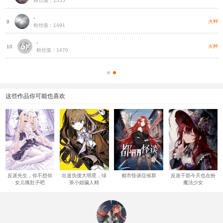
粉丝值：1555
-
把
火种
9
粉丝值：1491
-
种
火种
10
粉丝值：1470
这些作品你可能也喜欢
反派先生，你不想你
出道负债大明星，绿
都市怪谈症候群
反派干部今天也在扮
女儿饿肚子吧
茶小姐骗人精
魔法少女