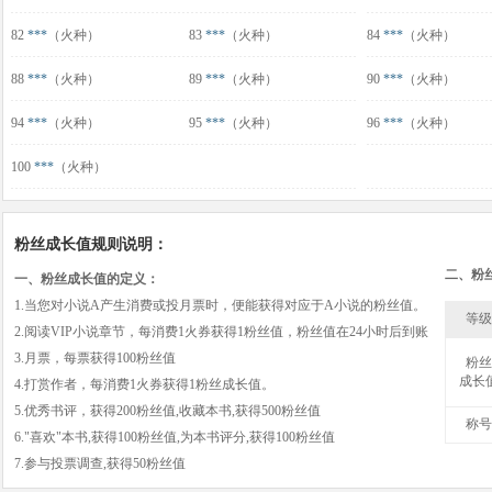
82
***
（火种）
83
***
（火种）
84
***
（火种）
88
***
（火种）
89
***
（火种）
90
***
（火种）
94
***
（火种）
95
***
（火种）
96
***
（火种）
100
***
（火种）
粉丝成长值规则说明：
二、粉
一、粉丝成长值的定义：
1.当您对小说A产生消费或投月票时，便能获得对应于A小说的粉丝值。
等级
2.阅读VIP小说章节，每消费1火券获得1粉丝值，粉丝值在24小时后到账
3.月票，每票获得100粉丝值
粉丝
成长
4.打赏作者，每消费1火券获得1粉丝成长值。
5.优秀书评，获得200粉丝值,收藏本书,获得500粉丝值
称号
6."喜欢"本书,获得100粉丝值,为本书评分,获得100粉丝值
7.参与投票调查,获得50粉丝值