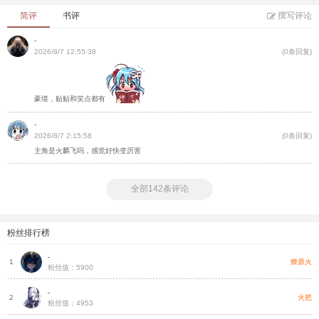
简评
书评
撰写评论
-
2026/8/7 12:55:38
(0条回复)
豪堪，贴贴和笑点都有
-
2026/8/7 2:15:58
(0条回复)
主角是火麟飞吗，感觉好快变厉害
全部142条评论
粉丝排行榜
-
燎原火
1
粉丝值：5900
-
火把
2
粉丝值：4953