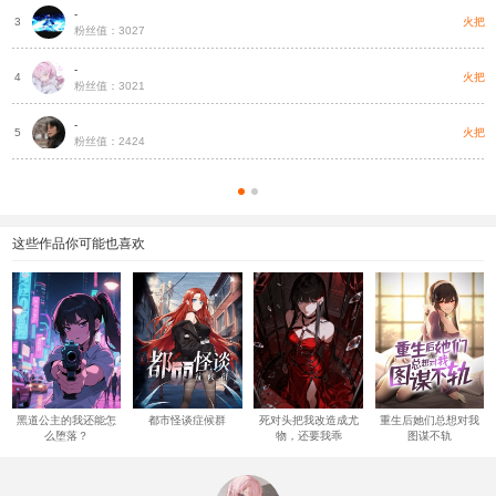
-
火把
3
粉丝值：3027
-
火把
4
粉丝值：3021
-
火把
5
粉丝值：2424
这些作品你可能也喜欢
黑道公主的我还能怎
都市怪谈症候群
死对头把我改造成尤
重生后她们总想对我
么堕落？
物，还要我乖
图谋不轨