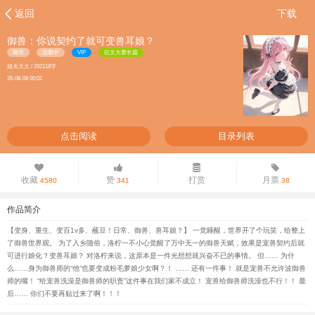
返回
下载
御兽：你说契约了就可变兽耳娘？
都市
连载中
VIP
征文大赛长篇
姐夫大大 / 292118字
26-08-08 00:02
点击阅读
目录列表
收藏
赞
打赏
月票
4580
341
38
作品简介
【变身、重生、变百1v多、蘸豆！日常、御兽、兽耳娘？】 一觉睡醒，世界开了个玩笑，给整上
了御兽世界观。 为了入乡随俗，洛柠一不小心觉醒了万中无一的御兽天赋，效果是宠兽契约后就
可进行娘化？变兽耳娘？ 对洛柠来说，这原本是一件光想想就兴奋不已的事情。 但…… 为什
么……身为御兽师的“他”也要变成粉毛萝娘少女啊？！ …… 还有一件事！ 就是宠兽不允许波御兽
师的嘴！ “给宠兽洗澡是御兽师的职责”这件事在我们家不成立！ 宠兽给御兽师洗澡也不行！！ 最
后…… 你们不要再贴过来了啊！！！