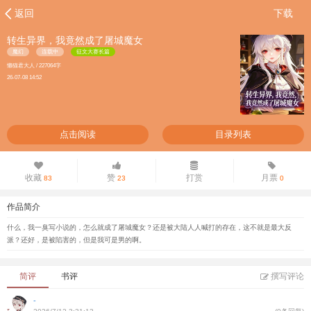
返回
下载
转生异界，我竟然成了屠城魔女
魔幻
连载中
征文大赛长篇
懒猫君大人 / 227064字
26-07-08 14:52
点击阅读
目录列表
收藏
赞
打赏
月票
83
23
0
作品简介
什么，我一臭写小说的，怎么就成了屠城魔女？还是被大陆人人喊打的存在，这不就是最大反
派？还好，是被陷害的，但是我可是男的啊。
简评
书评
撰写评论
-