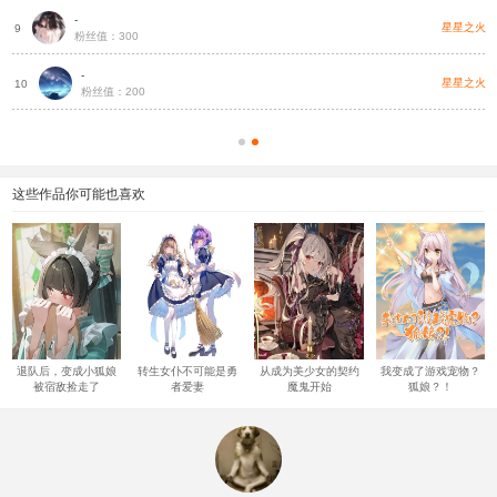
-
种
星星之火
9
粉丝值：300
-
种
星星之火
10
粉丝值：200
这些作品你可能也喜欢
退队后，变成小狐娘
转生女仆不可能是勇
从成为美少女的契约
我变成了游戏宠物？
被宿敌捡走了
者爱妻
魔鬼开始
狐娘？！