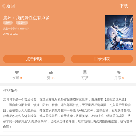
返回
下载
崩坏：我的属性点有点多
游戏
连载中
我是一个萝莉 / 335641字
26-08-08 09:37
点击阅读
目录列表
收藏
赞
打赏
月票
9
11
0
作品简介
沈飞飞本是一个普通社畜，在加班猝死后意外穿越进崩坏三世界，随身携带【属性加点系统】
——可自由分配力量、敏捷、防御、精神、运气等属性点，无视世界规则极限。初入圣芙蕾雅学
园，他被误认为无能新生，却在首次实战考核中一拳轰飞A级女武神，震惊全校。面对崩坏兽潮、
律者复苏与各方势力觊觎，他以系统为刃，逆天改命，收服英桀、攻略舰长、组建后宫战队，从
吊车尾一路飙升至“人类最强单兵”。当终焉之律者降临，唯有他能以满点属性撕裂虚空，改写世界
命运！