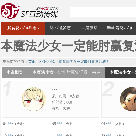
所有轻小说列表
轻小说首页
一周更新
手机看轻小说
本魔法少女一定能肘赢复
您当前的位置：
首页
>
SF轻小说
>
本魔法少女一定能肘赢复活赛！
小说概览
本魔法少女一定能肘赢复活赛！书评
本魔法少女一
***
累计打赏：0点券
粉丝值：600
称号：火种
04
***
（火种）
05
***
（火种）
06
***
（火种）