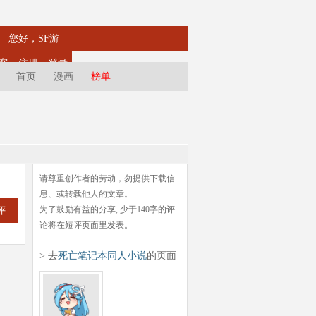
您好，SF游
客
注册
登录
首页
漫画
榜单
请尊重创作者的劳动，勿提供下载信
息、或转载他人的文章。
为了鼓励有益的分享, 少于140字的评
评
论将在短评页面里发表。
> 去
死亡笔记本同人小说
的页面