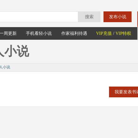
搜索
发布小说
一周更新
手机看轻小说
作家福利待遇
VIP充值
/
VIP特权
人小说
人小说
我要发表书