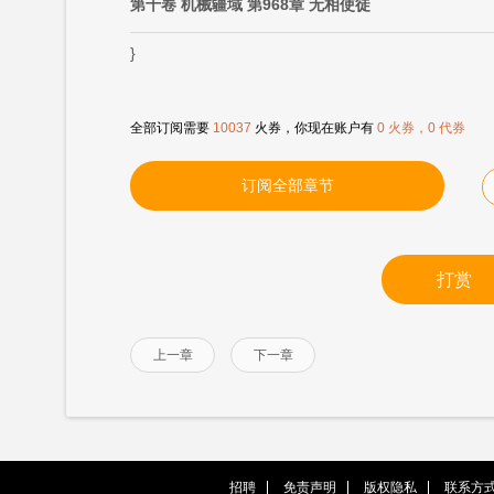
第十卷 机械疆域 第968章 无相使徒
}
全部订阅需要
10037
火券，你现在账户有
0 火券，0 代券
订阅全部章节
打赏
上一章
下一章
招聘
免责声明
版权隐私
联系方