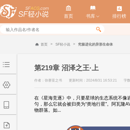



首页
书库
排行榜


>
>
首页
SF轻小说
究极进化的异形生命体
第219章 沼泽之王·上
作者：弥赛亚之书
更新时间：2024/8/31 16:53:21
字数
在《星海竞逐》中，只要星球的生态系统不像
匀，那么它就会被归类为“类地行星”。阿瓦隆A
物群落。如...