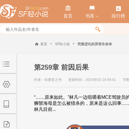



首页
书库
排行榜


>
>
首页
SF轻小说
究极进化的异形生命体
第259章 前因后果
作者：弥赛亚之书
更新时间：2024/9/15 19:49:41
字数
“……原来如此。”林凡一边咀嚼着MCE驾驶
狮鬃海母是怎么被猎杀的，原来是这么回事…
林凡目前...