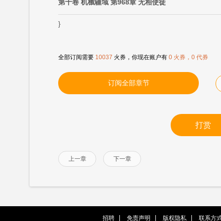
第十卷 机械疆域 第968章 无相使徒
}
全部订阅需要
10037
火券，你现在账户有
0 火券，0 代券
订阅全部章节
打赏
上一章
下一章
招聘
免责声明
版权隐私
联系方