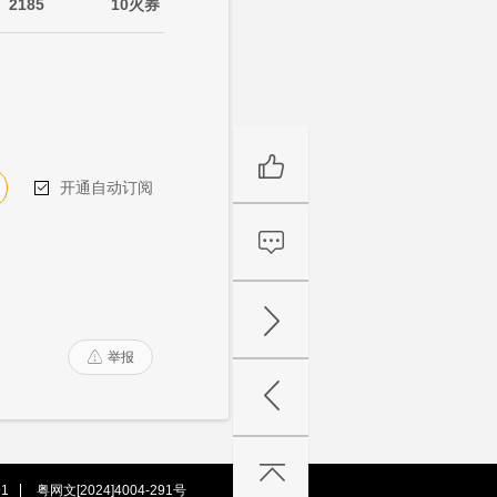
2185
10火券
开通自动订阅

举报

1
粤网文[2024]4004-291号