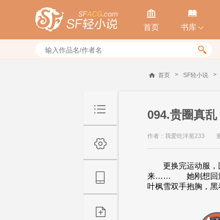


首页
书库


>
>
首页
SF轻小说
094.贵圈真乱
作者：我爱吃洋葱233
更
更换完运动服，回
来…… 她刚想回
叶枫雪双手抱胸，黑着.