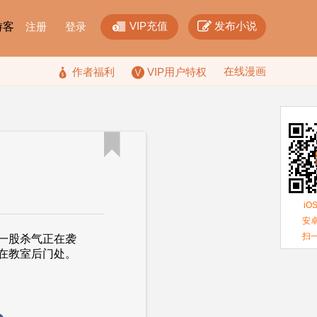


VIP充值
发布小说
F游客
注册
登录
在线漫画

作者福利
VIP用户特权

iO
安卓
扫
一股杀气正在袭
正站在教室后门处。