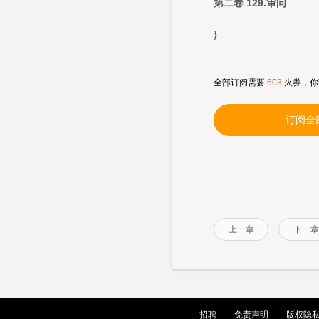
第二卷 129.审问
}
全部订阅需要
603
火券，你
订阅全
上一章
下一章
招聘
免责声明
版权隐