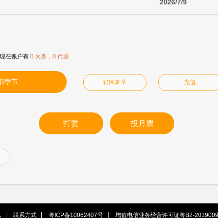
2026/7/9
现在账户有
0 火券，0 代券
部章节
订阅本章
充值
打赏
投月票
私
联系方式
粤ICP备10062407号
增值电信业务经营许可证粤B2-2019009