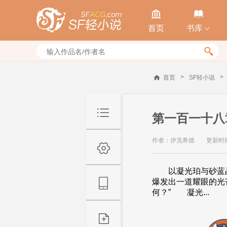


首页
书库


>
>
首页
SF轻小说
第一百一十八
作者：伊克希德
更新时间：
以凝光珀与砂蓝晶
爆发出一道耀眼的光
何？” 凝光...