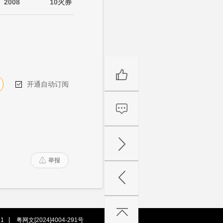
2008
10火券
开通自动订阅

举报

1
粤网文[2024]4004-291号