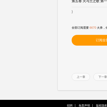
第五卷 火与土之歌 第
}
全部订阅需要
6670
火券，
订阅全
上一章
下一章
招聘
免责声明
版权隐