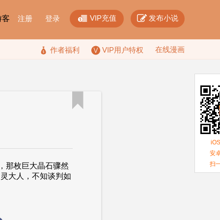


VIP充值
发布小说
F游客
注册
登录
在线漫画

作者福利
VIP用户特权

iO
安卓
扫
，那枚巨大晶石骤然
护灵大人，不知谈判如