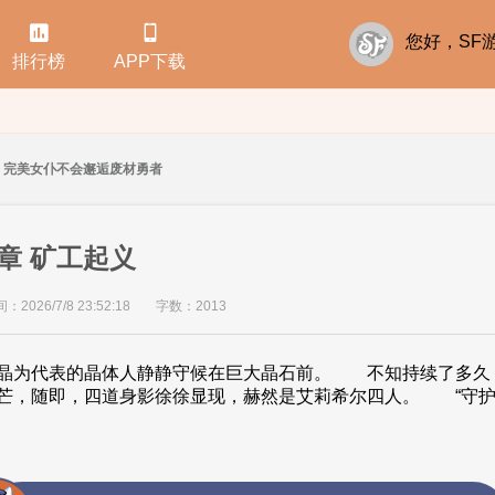


您好，S
排行榜
APP下载
完美女仆不会邂逅废材勇者
章 矿工起义
2026/7/8 23:52:18
字数：2013
为代表的晶体人静静守候在巨大晶石前。 不知持续了多久
芒，随即，四道身影徐徐显现，赫然是艾莉希尔四人。 “守