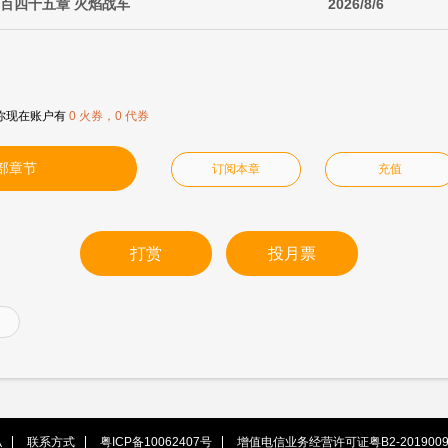
一百四十五章 火焰战车
2026/8/6
你现在账户有
0 火券，0 代券
部章节
订阅本章
充值
打赏
投月票
私
联系方式
粤ICP备10062407号
增值电信业务经营许可证粤B2-2019009