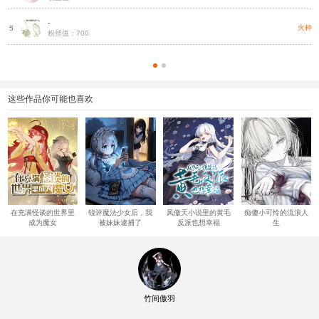
-
火种
5
粉丝值：700
这些作品你可能也喜欢
在充满怪谈的世界里
锐评魔法少女后，我
凤傲天小说里的黄毛
痴傻小可怜的流浪人
成为魔女
被妹妹逮捕了
反派也想幸福
生
竹间傲羽