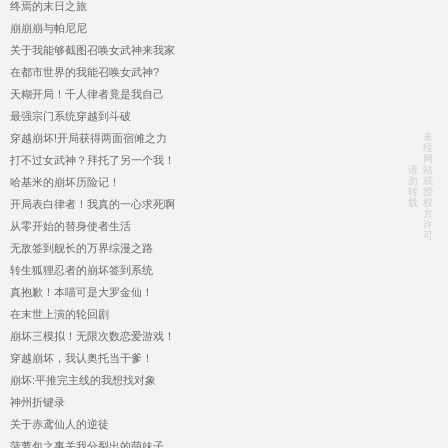
终焉的末日之旅
崩崩崩与帕尼尼
关于我能够截图召唤女武神来我家
在都市世界的我能召唤女武神?
天糊开局！千人律者竟是我自己
最强宗门系统穿越到斗破
未
穿越崩坏!开局获得两面宿傩之力
经
网
打不过女武神？拜托了另一个我！
请
站
勿
或
哈基米的崩坏历险记！
转
授
载
权
开局表白律者！我真的一心求死啊
方
许
从零开始的替身使者生活
可
无敌签到舰长的万界综漫之路
转生狐狸忍者的崩坏签到系统
真抱歉！本喵可是大罗金仙！
在末世上演的轮回剧
崩坏三模拟！无限次数恋爱游戏！
穿越崩坏，我认奥托当干爹！
崩坏:平推完主线的我想找对象
神州折键录
关于赤鸢仙人的逆徒
菠萝包之事关我分裂出的萌妹子