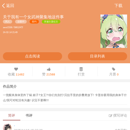
返回
下载
关于我有一个女武神聚集地这件事
同人
连载中
签约
穿越主题征文
awsl2336 / 586124字
24-02-14 21:49
点击阅读
目录列表
收藏
赞
打赏
月票
11482
21588
0
作品简介
一觉醒来身体里炸了锅 姬子?女王?!你们先别打!贝拉手里的折叠凳放下! 卡莲你要用我的身体干什
么!我可对蛇没有兴趣! 识宝不要啊!!!
简评
书评
撰写评论
-