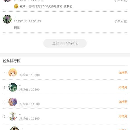
2025/11/16 15:23:28
(0条回复)
花崎千雪吖打赏了500火券给作者!菠萝包
-
2025/6/11 22:50:23
(0条回复)
扫墓
全部1337条评论
粉丝排行榜
-
帝
火精灵
6
粉丝值：13500
-
凤
火精灵
7
粉丝值：12200
-
凤
火精灵
8
粉丝值：11200
-
灵
火精灵
9
粉丝值：10300
-