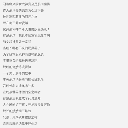
召唤出来的女武神竟全是肌肉猛男
作为崩坏兽的我要怎么活下去
转世塞西莉亚的崩坏之旅
我在崩三开杂货铺
化身崩坏神？今天也要妖言惑众！
穿越崩坏：我也不知道我无敌了啊
和女武神共处一室我
当舰长哪有不疯的硬撑罢了
为了拯救女武神而成神的舰长
不堪重负的舰长选择辞职
舰舰的奇妙综漫冒险
一个关于崩坏的故事
事关崩坏消失前与舰长辞职后
吾舰长名为迪奥布兰多
在约战世界休假的空之律者
穿越崩三我竟成了死灵法师
人在米哈游宇宙，开局释放收容物
舰长的妙妙崩三路途
只强，开局砍断虚数之树！
吉良吉影的约战平静生活