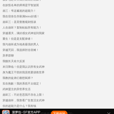
在妖怪名单的师傅是宇智波斑
崩三：爷这尴尬的超能力！
我在宿舍生存刷满boss好感！
崩坏三：圣芙蕾雅规则怪谈
人在崩坏？复制粘贴所有能力！
穿越通关，满好感女武神追到我家
重生！但是是支配律者！
我与崩坏成为地表最强的男人
穿越咒回，我选择肘击宿傩！
异界群聊
我舰长天命大反派
末日降临！但是我认识所有女武神
身为魔王干部的我居然要拯救世界
我教的徒弟们都想弑师？
实在抱歉！我的系统不太稳定！
武林盟主的异世界生活
崩坏三：不好意思我不存在上限！
穿越崩坏，我靠看广告复活女武神
你的超能力是什么？我有钱
切换电脑版
返回顶部↑