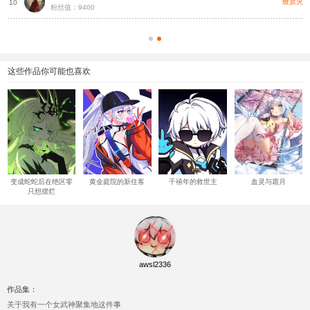
灵
燎原火
10
粉丝值：9400
这些作品你可能也喜欢
变成蛇蛇后在绝区零
黄金庭院的新住客
千禧年的救世主
血灵与霜月
只想摆烂
awsl2336
作品集：
关于我有一个女武神聚集地这件事