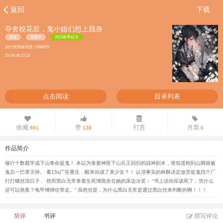
返回
下载
夺舍校花后，鬼小姐们想上我身
悬疑
连载中
2023春季征文
别打扰我偷塔惹 / 53802字
23-04-06 22:13
点击阅读
目录列表
收藏
赞
打赏
月票
661
138
0
作品简介
修行十数载学成下山奉命捉鬼！ 本以为拿着神医下山兵王回归的战神剧本，谁知道刚到山脚就被
鬼后一巴掌灭掉。 看15s广告重生，醒来却成了美少女？！ 认清事实的林酥决定放弃捉鬼找个厂
打打螺丝混日子， 然而黑白无常拿着生死簿跪坐在她的床边冷笑： “书上说你应该死了，凭什么
还可以熬夜？龟甲缚绑住带走。” 虽然但是，为什么黑白无常是通过黑白丝来判断的啊！！！
简评
书评
撰写评论