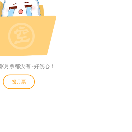
张月票都没有~好伤心！
投月票