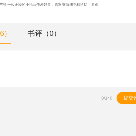
与恶 一位正经的小说写作爱好者，喜欢赛博朋克和科幻世界观
6）
书评（0）
提交
0
/140