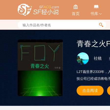


首页
书库


青春之火F
社镜
L2T義世界2333
技公司已经成功将电子
点击阅读