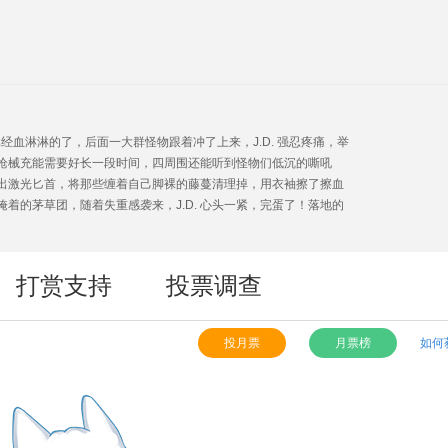
已经血淋淋的了，后面一大群怪物跟着冲了上来，J.D. 强忍疼痛，举
枪械充能需要好长一段时间，四周围还能听到怪物们低沉的嘶吼
间抽出激光匕首，将那些缠着自己脚裸的藤蔓清理掉，用衣袖擦了擦血
着的茅草团，随着失重感袭来，J.D. 心头一紧，完蛋了！落地的
打赏支持
投票调查
投月票
月票榜
如何