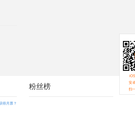
iO
安卓
粉丝榜
扫
获得月票？