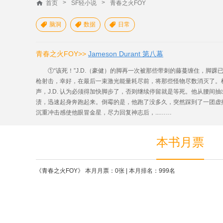
>
>
首页
SF轻小说
青春之火FOY
脑洞
数据
日常



青春之火FOY>>
Jameson Durant 第八幕
①“该死！”J.D.（豪健）的脚再一次被那些带刺的藤蔓缠住，脚踝
枪射击，幸好，在最后一束激光能量耗尽前，将那些怪物尽数消灭了。
声，J.D. 认为必须得加快脚步了，否则继续停留就是等死。他从腰
渍，迅速起身奔跑起来。倒霉的是，他跑了没多久，突然踩到了一团虚掩
沉重冲击感使他眼冒金星，尽力回复神志后，...……
本书月票
《青春之火FOY》 本月月票：0张 | 本月排名：999名