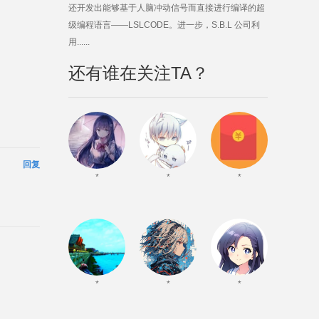
还开发出能够基于人脑冲动信号而直接进行编译的超
级编程语言——LSLCODE。进一步，S.B.L 公司利
用......
还有谁在关注TA？
回复
*
*
*
*
*
*