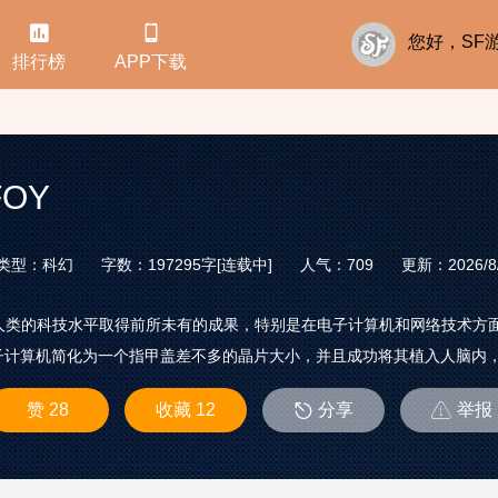


您好，S
排行榜
APP下载
OY
类型：科幻
字数：197295字[连载中]
人气：709
更新：2026/8/2
年，人类的科技水平取得前所未有的成果，特别是在电子计算机和网络技术方面，
计算机简化为一个指甲盖差不多的晶片大小，并且成功将其植入人脑内，人
赞 28
收藏 12
分享
举报

