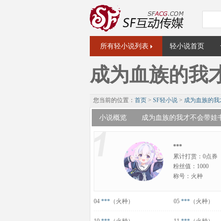
所有轻小说列表
轻小说首页
成为血族的我
您当前的位置：
首页
>
SF轻小说
>
成为血族的我
小说概览
成为血族的我才不会带娃
***
累计打赏：0点券
粉丝值：1000
称号：火种
04
***
（火种）
05
***
（火种）