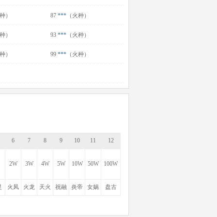
种）
87
***
（火种）
种）
93
***
（火种）
种）
99
***
（火种）
6
7
8
9
10
11
12
2W
3W
4W
5W
10W
50W
100W
灵
火凤
火龙
天火
祝融
炎帝
女娲
盘古