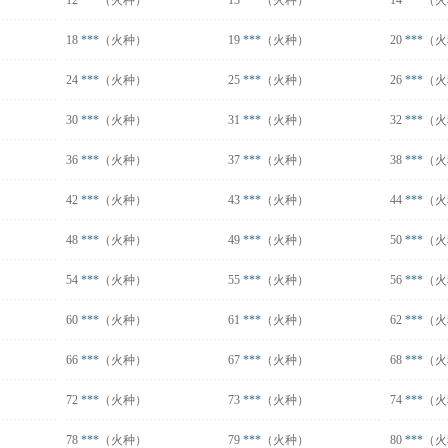
12
***
（火种）
13
***
（火种）
14
***
（火
18
***
（火种）
19
***
（火种）
20
***
（火
24
***
（火种）
25
***
（火种）
26
***
（火
30
***
（火种）
31
***
（火种）
32
***
（火
36
***
（火种）
37
***
（火种）
38
***
（火
42
***
（火种）
43
***
（火种）
44
***
（火
48
***
（火种）
49
***
（火种）
50
***
（火
54
***
（火种）
55
***
（火种）
56
***
（火
60
***
（火种）
61
***
（火种）
62
***
（火
66
***
（火种）
67
***
（火种）
68
***
（火
72
***
（火种）
73
***
（火种）
74
***
（火
78
***
（火种）
79
***
（火种）
80
***
（火