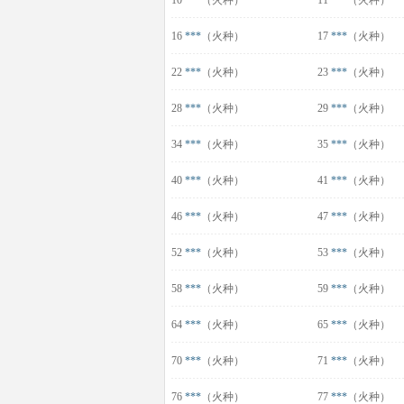
10
***
（火种）
11
***
（火种）
16
***
（火种）
17
***
（火种）
22
***
（火种）
23
***
（火种）
28
***
（火种）
29
***
（火种）
34
***
（火种）
35
***
（火种）
40
***
（火种）
41
***
（火种）
46
***
（火种）
47
***
（火种）
52
***
（火种）
53
***
（火种）
58
***
（火种）
59
***
（火种）
64
***
（火种）
65
***
（火种）
70
***
（火种）
71
***
（火种）
76
***
（火种）
77
***
（火种）