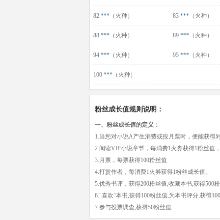
82
***
（火种）
83
***
（火种）
88
***
（火种）
89
***
（火种）
94
***
（火种）
95
***
（火种）
100
***
（火种）
粉丝成长值规则说明：
一、粉丝成长值的定义：
1.当您对小说A产生消费或投月票时，便能获得
2.阅读VIP小说章节，每消费1火券获得1粉丝值
3.月票，每票获得100粉丝值
4.打赏作者，每消费1火券获得1粉丝成长值。
5.优秀书评，获得200粉丝值,收藏本书,获得500
6."喜欢"本书,获得100粉丝值,为本书评分,获得1
7.参与投票调查,获得50粉丝值