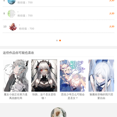
种
火种
8
粉丝值：700
-
种
火种
9
粉丝值：700
-
种
火种
10
粉丝值：700
这些作品你可能也喜欢
魔女小姐正在努力逃
快跑，这个圣女是怪
恶役少爷怎么可能会
魅魔收容物的我只想
离战败结局
物！
是圣女？
要自由