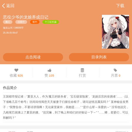
返回
下载
恶役少爷的龙娘养成日记
魔幻
连载中
签约
十三征长篇
逸笑山河 / 196059字
25-09-05 09:47
点击阅读
目录列表
收藏
赞
打赏
月票
926
105
0
作品简介
王国都市报记者：“夏亚大人，作为‘魔王的斩杀者’、‘宝石级冒险家’、‘龙娘后宫的坐拥者’……（以
下省略几百个称号）坊间却传闻您天天被妻子们握住命根子，请问这情况属实吗？” 某神秘金发男
子：“我警告你，不要诽谤我啊！无论家里家外，我都是……” “是什么呀～亲爱的～” 没等他说完，
几根尾巴就缠上了夏亚的腰。 “说完嘛，到了晚上和咱们好好验证一下～” “……唏，老婆们，可以
和解吗？”