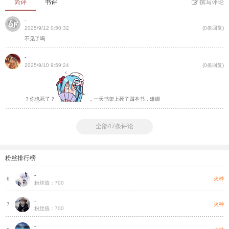
简评
书评
撰写评论
-
2025/9/12 0:50:32
(0条回复)
不见了吗
-
2025/9/10 9:59:24
(0条回复)
？你也死了？
，一天书架上死了四本书，难绷
全部47条评论
粉丝排行榜
-
种
火种
6
粉丝值：700
-
种
火种
7
粉丝值：700
-