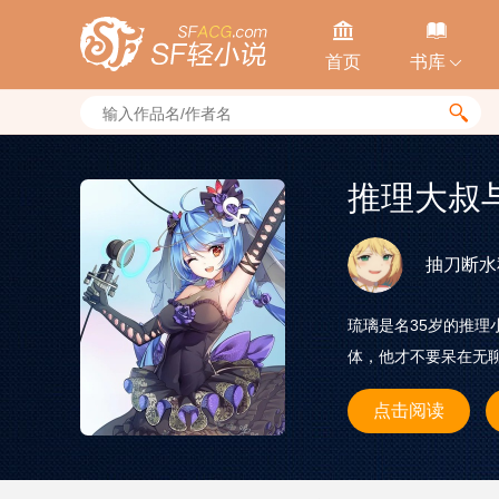


首页
书库


推理大叔
抽刀断水
琉璃是名35岁的推
体，他才不要呆在无聊
点击阅读