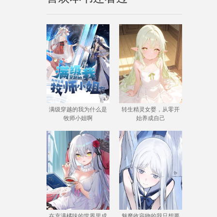
满级穿越的我为什么是
转生精灵女婴，从零开
牧师小姐啊
始养成自己
在充满橘味的世界里成
魅魔收容物的我只想要