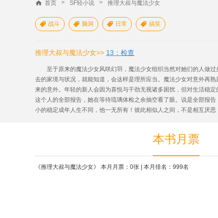
>
>
首页
SF轻小说
推理大叔与魔法少女
战斗
脑洞
日常
搞笑




推理大叔与魔法少女>>
13：检查
至于原来的魔法少女风咲幻羽，魔法少女组织当然对她们的人做过
去的家境与状况，就能知道，会这样是理所应当。魔法少女对意外再熟
来的意外。年轻的新人会因为喜悦与干劲无视诸多困扰，但对生活稳定
这个人的全部报告，她在等待琉璃体检之余抽空看了眼。说是全部报告
小的稳定成年人生不同，他一无所有！彼此相似人之间，不是相互厌恶，.
本书月票
《推理大叔与魔法少女》 本月月票：0张 | 本月排名：999名