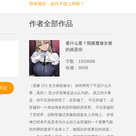
榜单规则，如何才能上榜呢？
作者全部作品
看什么看？我驱魔修女驱
的就是你
字数：1933586
收藏：9008
（变嫁 1V1 女主疯批修女） 加班猝死了不是什么大
评论
事，真的！ 至少伊芙琳是这么认为的。 真正的大事
是，你不仅加班猝死了，还穿越了。 不仅穿越了，还
穿越到一个类似维多利亚时期的异世界。 不仅穿越到
了异世界，还刚穿越过来脑袋就套在上吊绳上。 伊芙
琳已经来不及思考为什么自己会穿越到一个窝囊气能
吃到撑的废柴千金身上了，她现在的首要目的就是：