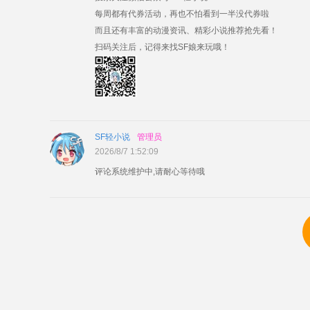
每周都有代券活动，再也不怕看到一半没代券啦
而且还有丰富的动漫资讯、精彩小说推荐抢先看！
扫码关注后，记得来找SF娘来玩哦！
SF轻小说
管理员
2026/8/7 1:52:09
评论系统维护中,请耐心等待哦