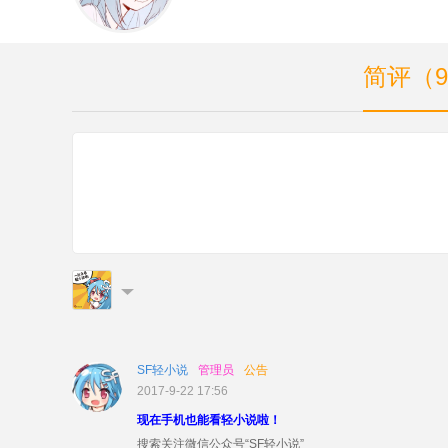
简评（9
SF轻小说
管理员
公告
2017-9-22 17:56
现在手机也能看轻小说啦！
搜索关注微信公众号“SF轻小说”