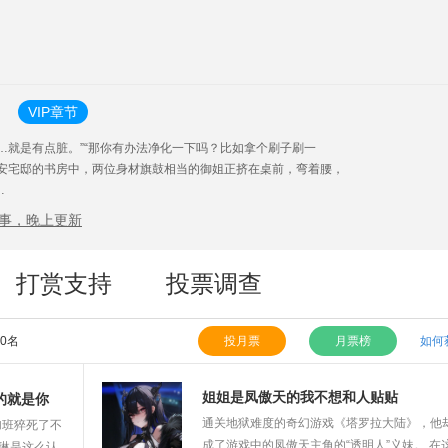
VIP章节
…就是有点脏。”“那你有办法净化一下吗？比如拿个刷子刷一
里安宅邸的书房中，两位身材旗鼓相当的御姐正挤在桌前，弯着腰，
…
点事，晚上更新
打赏支持
投票调查
0名
投月票
月票榜
如何
姐姐是凤傲天的我不想和人贴贴
的就是你
通关地狱难度的奇幻游戏《塔罗拉大陆》，他
 加班猝死了不
成了游戏中的凤傲天主角的“透明人”义妹。 在
芙琳是这么认