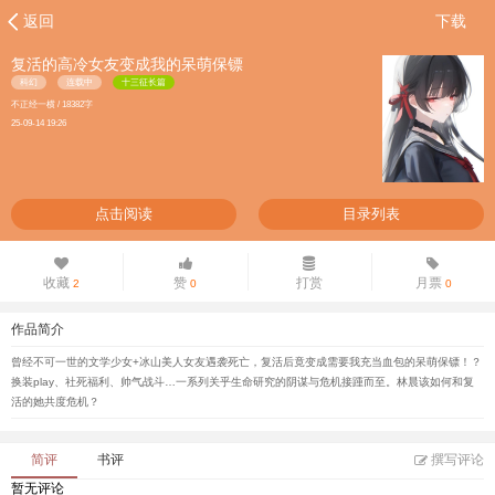
返回
下载
复活的高冷女友变成我的呆萌保镖
科幻
连载中
十三征长篇
不正经一横 / 18382字
25-09-14 19:26
点击阅读
目录列表
收藏
赞
打赏
月票
2
0
0
作品简介
曾经不可一世的文学少女+冰山美人女友遇袭死亡，复活后竟变成需要我充当血包的呆萌保镖！？
换装play、社死福利、帅气战斗…一系列关乎生命研究的阴谋与危机接踵而至。林晨该如何和复
活的她共度危机？
简评
书评
撰写评论
暂无评论