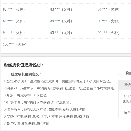
82
***
（火种）
83
***
（火种）
84
***
（火种）
88
***
（火种）
89
***
（火种）
90
***
（火种）
94
***
（火种）
95
***
（火种）
96
***
（火种）
100
***
（火种）
粉丝成长值规则说明：
二、粉
一、粉丝成长值的定义：
1.当您对小说A产生消费或投月票时，便能获得对应于A小说的粉丝值。
等级
2.阅读VIP小说章节，每消费1火券获得1粉丝值，粉丝值在24小时后到账
3.月票，每票获得100粉丝值
粉丝
成长
4.打赏作者，每消费1火券获得1粉丝成长值。
5.优秀书评，获得200粉丝值,收藏本书,获得500粉丝值
称号
6."喜欢"本书,获得100粉丝值,为本书评分,获得100粉丝值
7.参与投票调查,获得50粉丝值