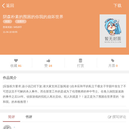
返回
下载
阴森朴素的围困的你我的崩坏世界
校园
连载中
西尾维新 / 84528字
11-04-10 00:55
收藏
赞
打赏
月票
91
16
0
作品简介
[应版权方要求,该小说已经下架,请大家支持正版阅读~]在本应和平的私立千载女子学园中发生了不
可思议且不可解的杀人事件。而在那里工作的是成为了伦理教师的串中弔士。在卷入病院坂迷路
的事件之后14年。侦探游戏的找犯人再次启动。犯人到底是？！这正是为了围困在世界里的「你
和我」的本格推理！
简评
书评
撰写评论
-