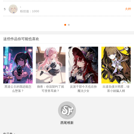
-
火种
5
粉丝值：1000
这些作品你可能也喜欢
黑道公主的我还能怎
御兽：你说契约了就
反派干部今天也在扮
出道负债大明星，绿
么堕落？
可变兽耳娘？
魔法少女
茶小姐骗人精
西尾维新