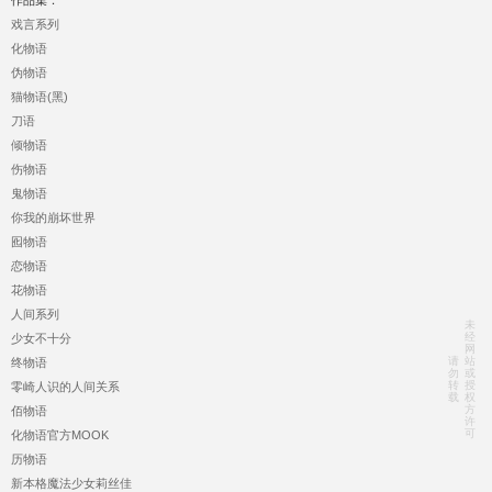
作品集：
戏言系列
化物语
伪物语
猫物语(黑)
刀语
倾物语
伤物语
鬼物语
你我的崩坏世界
囮物语
恋物语
花物语
人间系列
未
经
少女不十分
网
请
站
终物语
勿
或
转
授
零崎人识的人间关系
载
权
方
佰物语
许
可
化物语官方MOOK
历物语
新本格魔法少女莉丝佳