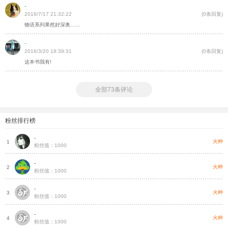
-
2016/7/17 21:32:22
(0条回复)
物语系列果然好深奥……
-
2016/3/20 18:39:31
(0条回复)
这本书我有!
全部73条评论
粉丝排行榜
-
火种
1
粉丝值：1000
-
火种
2
粉丝值：1000
-
火种
3
粉丝值：1000
-
火种
4
粉丝值：1000