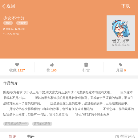
返回
下载
少女不十分
都市
连载中
西尾维新 / 127069字
11-10-04 12:10
收藏
赞
打赏
月票
1227
160
0
作品简介
[应版权方要求,该小说已经下架,请大家支持正版阅读~]可悲的是这本书没有大纲。 因为这本
书根本不是小说。 所以如果大家追求的是起承转接或惊喜，又或者合乎逻辑的结局，那么它
是绝对回应不了你的期待的。 这是发生在以往的故事，是过去的故事，已经结束的故事。
是连记忆也变得模糊的10年前的故事，也没有任何未来相连结。 不管怎样，作为娱乐的
话我是不太推荐，但是有一句话，我可以肯定地 “少女”和“我”的不完全关系
西尾最治愈的一作
西尾的优秀作
简评
书评
撰写评论