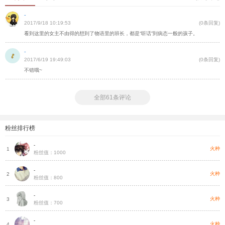
-
2017/9/18 10:19:53
(0条回复)
看到这里的女主不由得的想到了物语里的班长，都是“听话”到病态一般的孩子。
-
2017/6/19 19:49:03
(0条回复)
不错哦~
全部61条评论
粉丝排行榜
-
火种
1
粉丝值：1000
-
火种
2
粉丝值：800
-
火种
3
粉丝值：700
-
火种
4