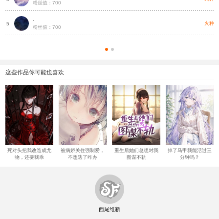
粉丝值：700
-
火种
5
粉丝值：700
这些作品你可能也喜欢
死对头把我改造成尤
被病娇关住强制爱，
重生后她们总想对我
掉了马甲我能活过三
物，还要我乖
不想逃了咋办
图谋不轨
分钟吗？
西尾维新