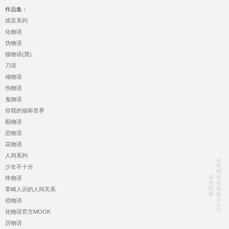
作品集：
戏言系列
化物语
伪物语
猫物语(黑)
刀语
倾物语
伤物语
鬼物语
你我的崩坏世界
囮物语
恋物语
花物语
人间系列
未
经
少女不十分
网
请
站
终物语
勿
或
转
授
零崎人识的人间关系
载
权
方
佰物语
许
可
化物语官方MOOK
历物语