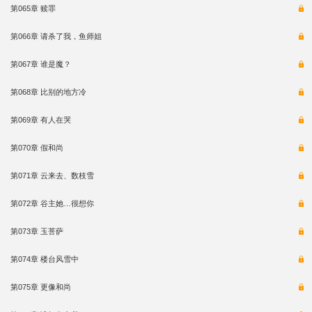
第065章 赎罪
第066章 请杀了我，鱼师姐
第067章 谁是魔？
第068章 比别的地方冷
第069章 有人在哭
第070章 假和尚
第071章 云来去、数枝雪
第072章 谷主她…很想你
第073章 玉菩萨
第074章 楼台风雪中
第075章 更像和尚