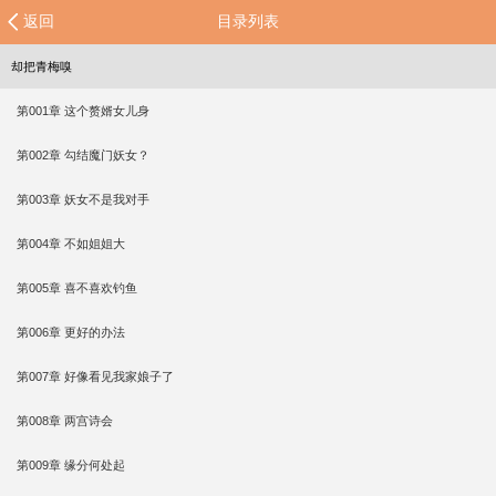
返回
目录列表
却把青梅嗅
第001章 这个赘婿女儿身
第002章 勾结魔门妖女？
第003章 妖女不是我对手
第004章 不如姐姐大
第005章 喜不喜欢钓鱼
第006章 更好的办法
第007章 好像看见我家娘子了
第008章 两宫诗会
第009章 缘分何处起