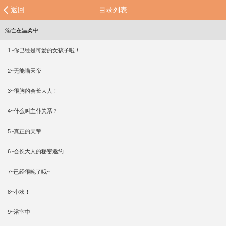
返回
目录列表
溺亡在温柔中
1~你已经是可爱的女孩子啦！
2~无能喵天帝
3~很胸的会长大人！
4~什么叫主仆关系？
5~真正的天帝
6~会长大人的秘密邀约
7~已经很晚了哦~
8~小欢！
9~浴室中