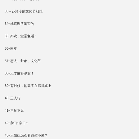
33～苏泠泠的文化节幻想
34~橘真理所渴望的
35~秦欢，堂堂复活！
36~间奏
37~恋人、卦象、文化节
38~天才麻将少女！
39~有时候，输赢不在麻将桌上
40~三人行
41~再见不见
42~杂口~杂口~
43~大姐姐怎么看待雌小鬼？