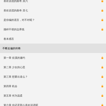
喜欢说谎的曲奇·其六
喜欢说谎的曲奇·其七
是你编的谎言，对不对呢？
撞碎不堪的边界线
卷末感言
不断走偏的剑锋
第一章 佐溪的邀约
第二章 少女的心思
第三章 想要出道么？
第四章 机会
第五章 何为温柔
第六章 你还是那么喜欢说谎呢