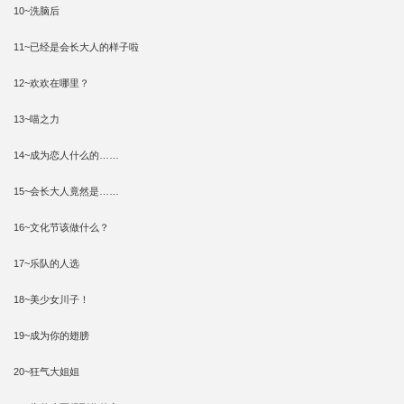
10~洗脑后
11~已经是会长大人的样子啦
12~欢欢在哪里？
13~喵之力
14~成为恋人什么的……
15~会长大人竟然是……
16~文化节该做什么？
17~乐队的人选
18~美少女川子！
19~成为你的翅膀
20~狂气大姐姐