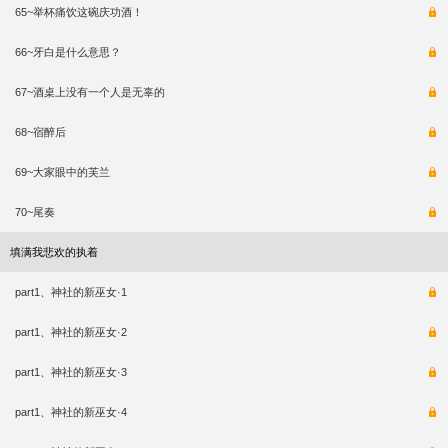
65~举杯痛饮这碗庆功酒！
66~牙白是什么意思？
67~酒桌上没有一个人是无辜的
68~宿醉后
69~大家眼中的芙兰
70~尾奏
填满我悲欢的执着
part1、神社的新巫女·1
part1、神社的新巫女·2
part1、神社的新巫女·3
part1、神社的新巫女·4