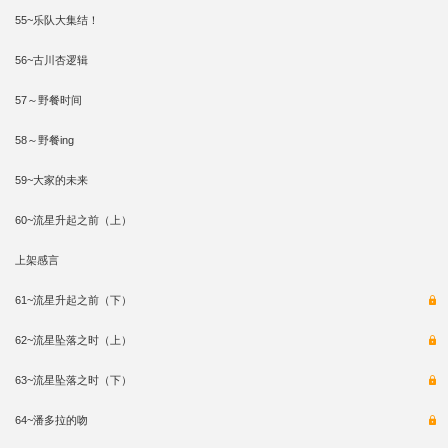
55~乐队大集结！
56~古川杏逻辑
57～野餐时间
58～野餐ing
59~大家的未来
60~流星升起之前（上）
上架感言
61~流星升起之前（下）
62~流星坠落之时（上）
63~流星坠落之时（下）
64~潘多拉的吻