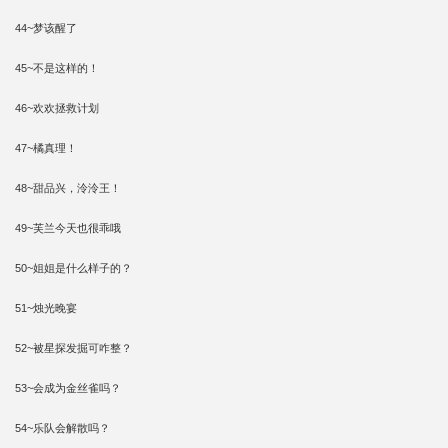
44~梦该醒了
45~不是这样的！
46~欢欢拯救计划
47~橘真理！
48~甜品兴，泠泠王！
49~芙兰今天也很乖哦
50~姐姐是什么样子的？
51~烛光晚宴
52~被星探发掘可咋整？
53~会成为金丝雀吗？
54~乐队会解散吗？