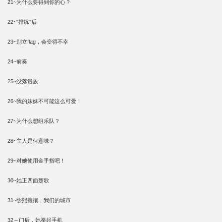
21~为什么要得到你的心？
22~“排练”后
23~别立flag，会变得不幸
24~前奏
25~没落贵族
26~我的妹妹不可能这么可爱！
27~为什么想组乐队？
28~主人是何意味？
29~对她使用金手指吧！
30~她正四面楚歌
31~熙熙攘攘，我们的城市
32～门后，她举起手机