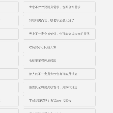
生意不仅仅要满足需求，也要创造需求
啊！
对理科男而言，取名字还是太难了
天上不一定会掉馅饼，也可能会掉未来的师傅
收徒要小心问题儿童
收徒要记得死皮赖脸
救人的不一定是大侠也有可能是强盗
做委托记得要先收首付，尾款很难追
愿
不就是断臂吗！看我给他接回去！