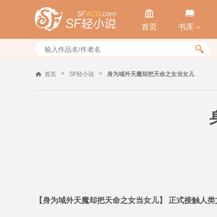


首页
书库


>
>
首页
SF轻小说
身为域外天魔却把天命之女当女儿
【身为域外天魔却把天命之女当女儿】 正式接触人类