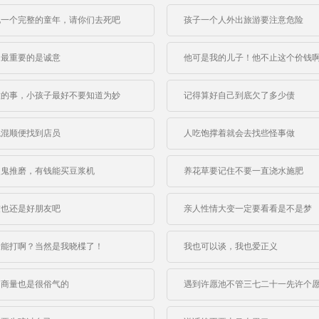
她一个完整的童年，请你们去死吧
孩子一个人外出旅游要注意危险
，最重要的是诚意
他可是我的儿子！他不止这个价钱
做的事，小孩子最好不要知道为妙
记得算好自己到底欠了多少债
混混顺便找到店员
人吃饱撑着就会去找些怪事做
使鬼推磨，有钱能买豆浆机
养花草要记住不要一直浇水施肥
友也还是好朋友吧
亲人性情大变一定要看看是不是梦
最能打啊？当然是我晓楪了！
我也可以谈，我也爱正义
的商量也是很俗气的
遇到许愿池不管三七二十一先许个