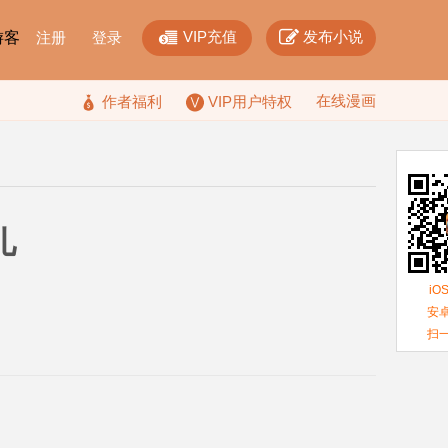


VIP充值
发布小说
F游客
注册
登录
在线漫画

作者福利
VIP用户特权
儿
iO
安卓
扫