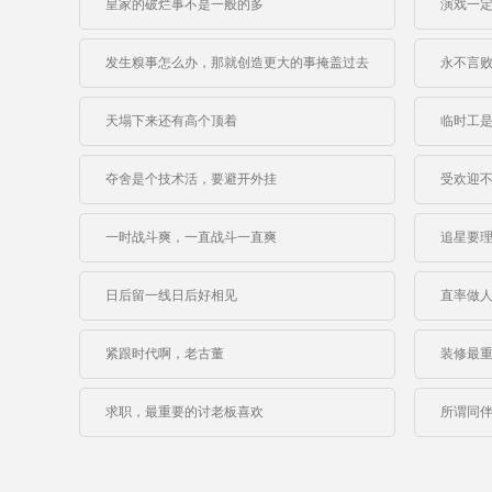
皇家的破烂事不是一般的多
演戏一
发生糗事怎么办，那就创造更大的事掩盖过去
永不言
天塌下来还有高个顶着
临时工
夺舍是个技术活，要避开外挂
受欢迎
一时战斗爽，一直战斗一直爽
追星要
日后留一线日后好相见
直率做
紧跟时代啊，老古董
装修最
求职，最重要的讨老板喜欢
所谓同