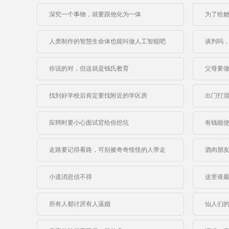
深究一个事物，就要跟他化为一体
为了给
人类制作的智慧生命体也能叫做人工智能吧
谈判吗
你说的对，但这就是钱氏教育
父母要
找到好学校后肯定要找附近的学区房
出门打
应聘时要小心面试官给你挖坑
有钱能
走路要记得看路，可别被奇奇怪怪的人带走
酒肉朋
小道消息信不得
这里谁
所有人都讨厌有人逼婚
仙人们