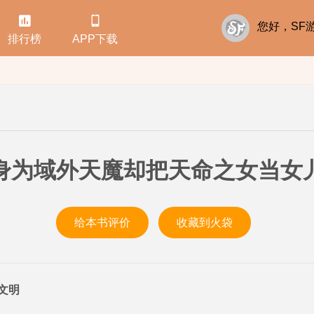


您好，S
排行榜
APP下载
身为域外天魔却把天命之女当女
给本书评价
收藏到火袋
文明