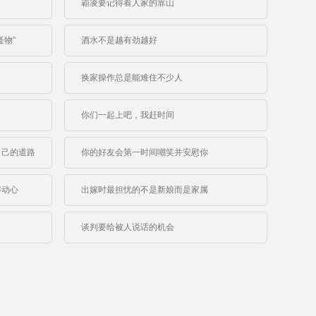
霸凌要记得看人家的靠山
物”
酒水不是越有劲越好
换家操作总是能难住不少人
你们一起上吧，我赶时间
自己的道路
你的好友会第一时间嘲笑并安慰你
够动心
出嫁时最担忧的不是新娘而是家属
谈判要给被人说话的机会