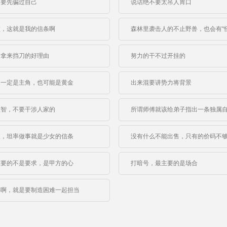
定要先骗过自己
说话绝不要太吊人胃口
败，这就是我的信条啊
森林里袭击人的不止野兽，也会有“怪
是拿来挡刀的好理由
努力的干不过开挂的
不一定是主角，也可能是黄金
出来混要讲势力将背景
理智，不要干涉人家的
所谓师傅就该给弟子指出一条独属
人，坦率做事就是少女的信条
没有什么不能出售，只有的价码不
重要的不是要求，是甲方的心
打暗号，最主要的是场合
伴啊，就是要制造困难一起担当